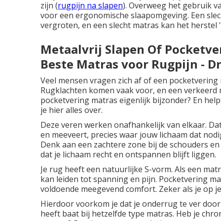
zijn (
rugpijn na slapen
). Overweeg het gebruik 
voor een ergonomische slaapomgeving. Een slech
vergroten, en een slecht
matras
kan het herstel
Metaalvrij Slapen Of Pocketver
Beste Matras voor Rugpijn - 
Veel mensen vragen zich af of een pocketvering m
Rugklachten komen vaak voor, en een verkeerd m
pocketvering matras eigenlijk bijzonder? En help
je hier alles over.
Deze veren werken onafhankelijk van elkaar. Dat
en meeveert, precies waar jouw lichaam dat nodig
Denk aan een zachtere zone bij de schouders en 
dat je lichaam recht en ontspannen blijft liggen.
Je rug heeft een natuurlijke S-vorm. Als een matras
kan leiden tot spanning en pijn. Pocketvering ma
voldoende meegevend comfort. Zeker als je op je r
Hierdoor voorkom je dat je onderrug te ver doorz
heeft baat bij hetzelfde type matras. Heb je chro