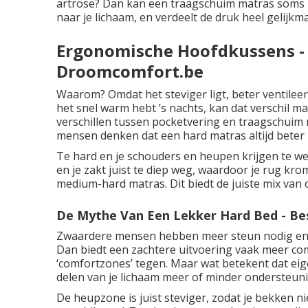
artrose? Dan kan een traagschuim matras soms b
naar je lichaam, en verdeelt de druk heel gelijkma
Ergonomische Hoofdkussens - 
Droomcomfort.be
Waarom? Omdat het steviger ligt, beter ventileer
het snel warm hebt ’s nachts, kan dat verschil m
verschillen tussen pocketvering en traagschuim
mensen denken dat een hard matras altijd beter 
Te hard en je schouders en heupen krijgen te we
en je zakt juist te diep weg, waardoor je rug kro
medium-hard matras. Dit biedt de juiste mix van
De Mythe Van Een Lekker Hard Bed - Be
Zwaardere mensen hebben meer steun nodig en ki
Dan biedt een zachtere uitvoering vaak meer com
‘comfortzones’ tegen. Maar wat betekent dat eig
delen van je lichaam meer of minder ondersteuni
De heupzone is juist steviger, zodat je bekken ni