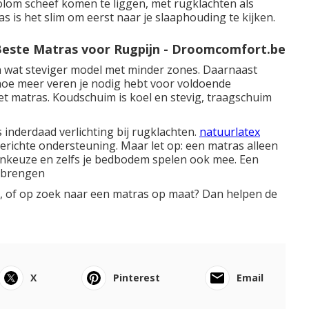
olom scheef komen te liggen, met rugklachten als
s is het slim om eerst naar je slaaphouding te kijken.
Beste Matras voor Rugpijn - Droomcomfort.be
n wat steviger model met minder zones. Daarnaast
 hoe meer veren je nodig hebt voor voldoende
et matras.
Koudschuim
is koel en stevig, traagschuim
inderdaad verlichting bij rugklachten.
natuurlatex
gerichte ondersteuning. Maar let op: een matras alleen
senkeuze en zelfs je bedbodem spelen ook mee. Een
s brengen
n, of op zoek naar een
matras op maat?
Dan helpen de
X
Pinterest
Email