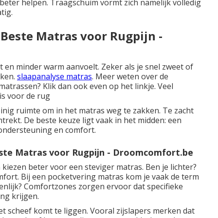
eter helpen. Traagschuim vormt zich namelijk volledig
tig.
Beste Matras voor Rugpijn -
t en minder warm aanvoelt. Zeker als je snel zweet of
aken.
slaapanalyse matras
. Meer weten over
de
 matrassen
? Klik dan ook even op het linkje. Veel
is voor de rug
inig ruimte om in het matras weg te zakken. Te zacht
mtrekt. De beste keuze ligt vaak in het midden: een
 ondersteuning en comfort.
ste Matras voor Rugpijn - Droomcomfort.be
ezen beter voor een steviger matras. Ben je lichter?
fort. Bij een pocketvering matras kom je vaak de term
enlijk? Comfortzones zorgen ervoor dat specifieke
ng krijgen.
et scheef komt te liggen. Vooral zijslapers merken dat