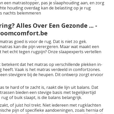
van een
matrastopper
, pas je slaaphouding aan, en zorg
te houding overdag kan de belasting op je rug
 's nachts belemmeren
ing? Alles Over Een Gezonde ... -
Droomcomfort.be
atras goed is voor de rug. Dat is niet zo gek.
atras kan die pijn verergeren. Maar wat maakt een
t het echt tegen rugpijn? Onze slaapexperts vertellen
 betekent dat het matras op verschillende plekken in-
 heeft. Vaak is het matras verdeeld in comfortzones.
een stevigere bij de heupen. Dit ontwerp zorgt ervoor
 te hard of te zacht is, raakt die lijn uit balans. Dat
trassen bieden een stevige basis met tegelijkertijd
ug of buik slaapt, is die balans belangrijk.
akt, of juist hol trekt. Niet iedereen met rugklachten
nische pijn of specifieke aandoeningen, zoals hernia of