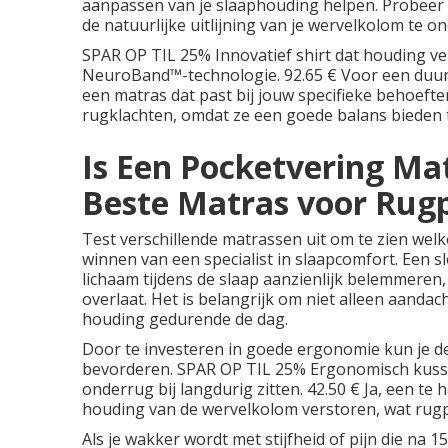
aanpassen van je slaaphouding helpen. Probeer o
de natuurlijke uitlijning van je wervelkolom te o
SPAR OP TIL 25% Innovatief shirt dat houding ver
NeuroBand™-technologie. 92.65 € Voor een duurz
een
matras
dat past bij jouw specifieke behoef
rugklachten, omdat ze een goede balans bieden
Is Een Pocketvering Mat
Beste Matras voor Rug
Test verschillende matrassen uit om te zien welk
winnen van een specialist in slaapcomfort. Een s
lichaam tijdens de slaap aanzienlijk belemmeren,
overlaat. Het is belangrijk om niet alleen aanda
houding gedurende de dag.
Door te investeren in goede ergonomie kun je de
bevorderen. SPAR OP TIL 25% Ergonomisch kussen
onderrug bij langdurig zitten. 42.50 € Ja, een t
houding van de wervelkolom verstoren, wat rugp
Als je wakker wordt met stijfheid of pijn die na