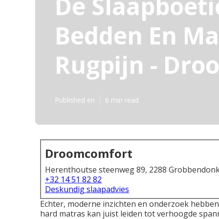
De Slaapboeti
Bedden En Mat
Rugpijn - Dr
Published en
6 min read
Droomcomfort
Herenthoutse steenweg 89, 2288 Grobbendonk,
+32 14 51 82 82
Deskundig slaapadvies
Echter, moderne inzichten en onderzoek hebben 
hard
matras
kan juist leiden tot verhoogde span