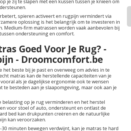
p je zij te slapen met een kussen tussen je knieën om
ndersteunen.
betert, spieren activeert en rugpijn vermindert via
amere oplossing is het belangrijk om te investeren in
ten. Medium-firm matrassen worden vaak aanbevolen bij
 tussen ondersteuning en comfort.
ras Goed Voor Je Rug? -
pijn - Droomcomfort.be
e het beste bij je past en overweeg om advies in te
lecht
matras
kan de herstellende capaciteiten van je
 vooral als je dagelijkse ergonomie ook te wensen
cht te besteden aan je slaapomgeving, maar ook aan je
 belasting op je rug verminderen en het herstel
 voor stoel of auto, ondersteunt en ontlast de
e hard bed kan drukpunten creëren en de natuurlijke
ijn kan veroorzaken.
 15-30 minuten bewegen verdwijnt, kan je
matras
te hard